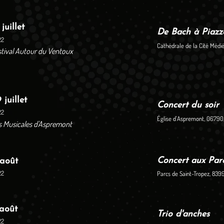
 juillet
De Bach à Piazzo
22
Cathédrale de la Cité Médi
stival Autour du Ventoux
 juillet
Concert du soir
22
Église d'Aspremont, 06790
s Musicales d'Aspremont
Concert aux Par
 août
22
Parcs de Saint-Tropez, 8399
 août
Trio d'anches
22