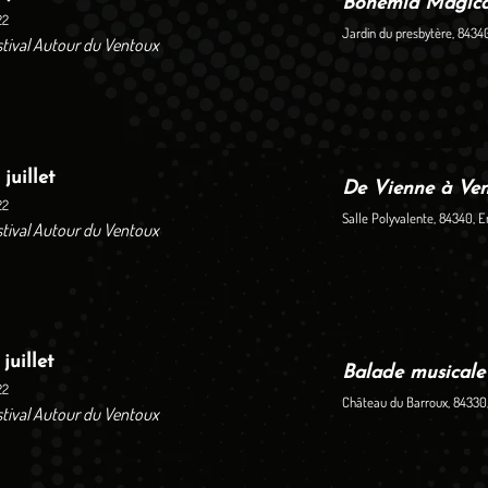
Bohemia Magica 
2​
Jardin du presbytère, 8434
stival Autour du Ventoux
 juillet
De Vienne à Ven
22
Salle Polyvalente, 84340, 
stival Autour du Ventoux
 juillet
Balade musicale
22
Château du Barroux, 84330
stival Autour du Ventoux